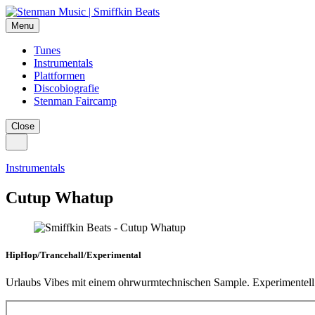
Menu
Tunes
Instrumentals
Plattformen
Discobiografie
Stenman Faircamp
Close
Instrumentals
Cutup Whatup
HipHop/Trancehall/Experimental
Urlaubs Vibes mit einem ohrwurmtechnischen Sample. Experimentell st