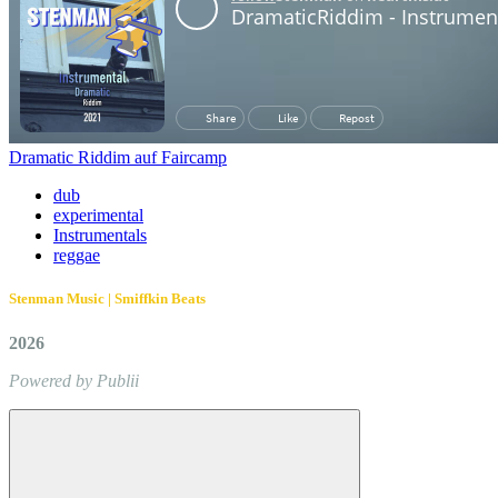
Dramatic Riddim auf Faircamp
dub
experimental
Instrumentals
reggae
Stenman Music | Smiffkin Beats
2026
Powered by Publii