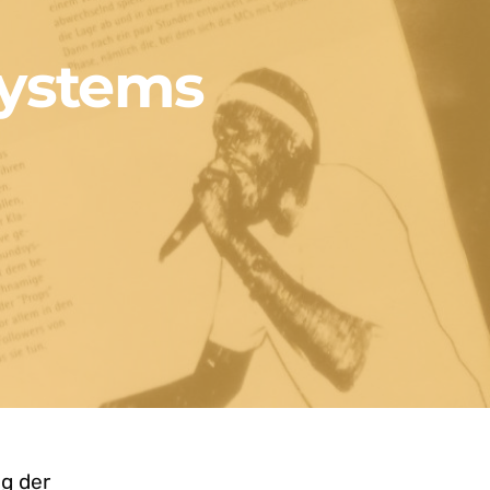
systems
g der