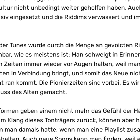
Kultur nicht unbedingt weiter geholfen haben. Auc
siv eingesetzt und die Riddims verwässert und i
t der Tunes wurde durch die Menge an gevoicten R
nbar, wie es meistens ist: Man schwelgt in Erinne
n Zeiten immer wieder vor Augen halten, weil ma
en in Verbindung bringt, und somit das Neue nic
t ran kommt. Die Pionierzeiten sind vorbei. Es wi
uss des Alten gemacht.
formen geben einem nicht mehr das Gefühl der Hap
em Klang dieses Tonträgers zurück, können aber h
n man damals hatte, wenn man eine Playlist zusa
nhalten. Auch neue Songs kann man finden, weil e