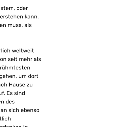
ystem, oder
verstehen kann.
en muss, als
rlich weltweit
on seit mehr als
erühmtesten
 gehen, um dort
nach Hause zu
f. Es sind
en des
man sich ebenso
tlich