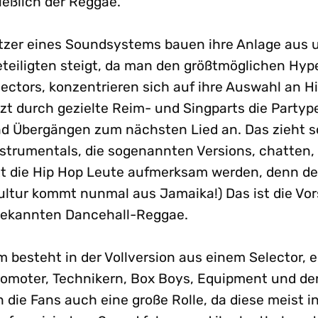
ießlich der Reggae.
itzer eines Soundsystems bauen ihre Anlage aus 
eteiligten steigt, da man den größtmöglichen Hype
lectors, konzentrieren sich auf ihre Auswahl an H
zt durch gezielte Reim- und Singparts die Partyp
nd Übergängen zum nächsten Lied an. Das zieht so
strumentals, die sogenannten Versions, chatten, 
etzt die Hip Hop Leute aufmerksam werden, denn d
Kultur kommt nunmal aus Jamaika!) Das ist die Vo
bekannten Dancehall-Reggae.
 besteht in der Vollversion aus einem Selector,
Promoter, Technikern, Box Boys, Equipment und de
n die Fans auch eine große Rolle, da diese meist 