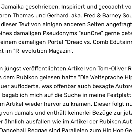
Jamaika geschrieben. Inspiriert und gecoacht v
oren Thomas und Gerhard, aka. Fred & Barney S
ieser Text von einigen anderen Seiten angefrag
nes damaligen Pseudonyms "sunOne" gerne geteil
meinem damaligen Portal "Dread vs. Comb Edutai
kt im "R-evolution Magazin".
 jüngst veröffentlichten Artikel von Tom-Oliver
us dem Rubikon gelesen hatte "Die Weltsprache Hi
euer aufloderte, was offenbar auch besagte Autor
, begab ich mich auf die Suche in meine Festplat
 Artikel wieder hervor zu kramen. Dieser folgt nu
 von damals und enthält keinerlei Bezüge zur jet
r ähnlich ausfallen wie im Artikel der Rubikon A
Dancehall Reggae sind Parallelen zum Hip Hop G