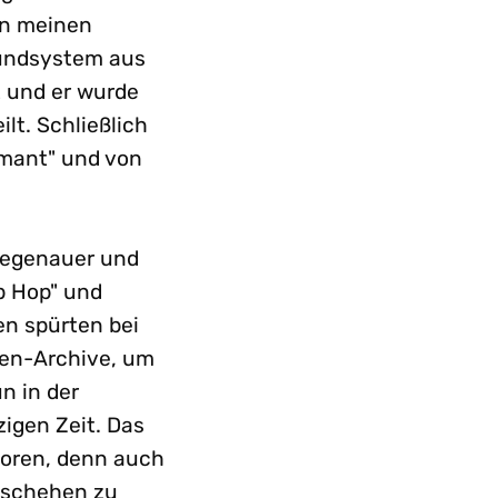
on meinen
oundsystem aus
t und er wurde
t. Schließlich
nmant" und von
 Regenauer und
p Hop" und
en spürten bei
ten-Archive, um
n in der
zigen Zeit. Das
utoren, denn auch
eschehen zu