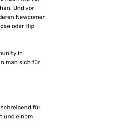
chen. Und vor
nderen Newcomer
ggae oder Hip
unity in
nn man sich für
eschreibend für
it und einem