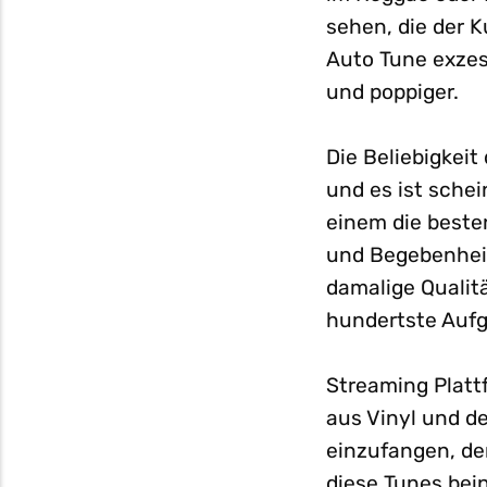
sehen, die der 
Auto Tune exzes
und poppiger.
Die Beliebigkei
und es ist schei
einem die beste
und Begebenheit
damalige Qualitä
hundertste Aufg
Streaming Platt
aus Vinyl und d
einzufangen, de
diese Tunes bei