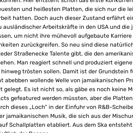
 können. Hier entsteht schon das erste Konkurre
uesten und heißesten Platten, die sich nur die l
Arbeit hatten. Doch auch dieser Zustand erfährt 
 ausländischer Arbeitskräfte in den USA und die
sen, um nicht ihre mühevoll aufgebaute Karriere
keiten zurückgreifen. So neu sind diese natürlich
 jeder Straßenecke Talente gibt, die den amerika
ehen. Man reagiert schnell und produziert eigene
e hinweg trösten sollen. Damit ist der Grundstein f
ht abebben wollende Welle von jamaikanischen Pr
t gelegt. Es ist nicht so, als gäbe es noch keine M
cts gefeatured werden müssten, aber die Platten
rch dieses „Loch“ in der Einfuhr von R&B-Scheibe
er jamaikanischen Musik, die sich aus der Mischun
auf Schallplatten etabliert. Aus dem Ska entsteht