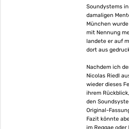
Soundystems in 
damaligen Ment
München wurde d
mit Nennung mei
landete er auf 
dort aus gedruc
Nachdem ich den
Nicolas Riedl a
wieder dieses F
ihrem Rückblick
den Soundsystem
Original-Fassung
Fazit könnte abe
im Reggae oder 