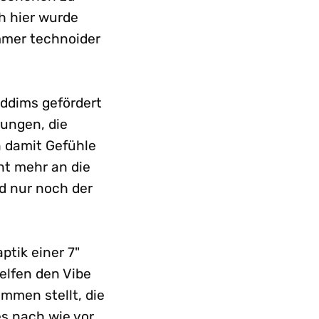
h hier wurde
mmer technoider
iddims gefördert
rungen, die
n damit Gefühle
ht mehr an die
rd nur noch der
tik einer 7"
elfen den Vibe
mmen stellt, die
s nach wie vor