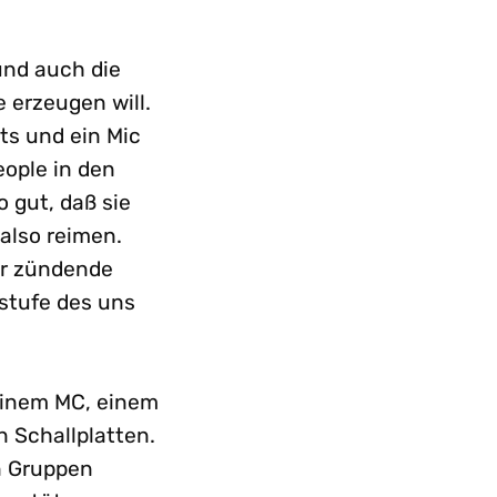
und auch die
 erzeugen will.
its und ein Mic
eople in den
 gut, daß sie
also reimen.
er zündende
rstufe des uns
 einem MC, einem
n Schallplatten.
in Gruppen