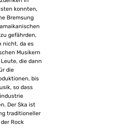
nzdenken in
eisten konnten,
eine Bremsung
 jamaikanischen
 zu gefährden,
 nicht, da es
nischen Musikern
 Leute, die dann
ür die
oduktionen, bis
usik, so dass
industrie
n. Der Ska ist
g traditioneller
 der Rock