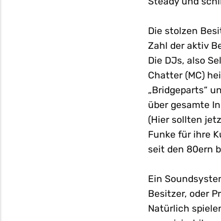
Steady und schl
Die stolzen Bes
Zahl der aktiv B
Die DJs, also Se
Chatter (MC) hei
„Bridgeparts“ u
über gesamte In
(Hier sollten j
Funke für ihre 
seit den 80ern 
Ein Soundsystem
Besitzer, oder 
Natürlich spiele